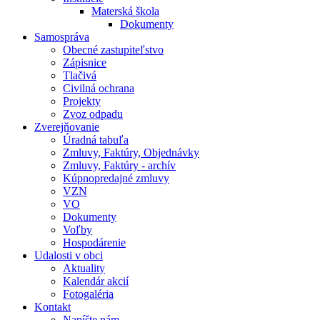
Materská škola
Dokumenty
Samospráva
Obecné zastupiteľstvo
Zápisnice
Tlačivá
Civilná ochrana
Projekty
Zvoz odpadu
Zverejňovanie
Úradná tabuľa
Zmluvy, Faktúry, Objednávky
Zmluvy, Faktúry - archív
Kúpnopredajné zmluvy
VZN
VO
Dokumenty
Voľby
Hospodárenie
Udalosti v obci
Aktuality
Kalendár akcií
Fotogaléria
Kontakt
Napíšte nám