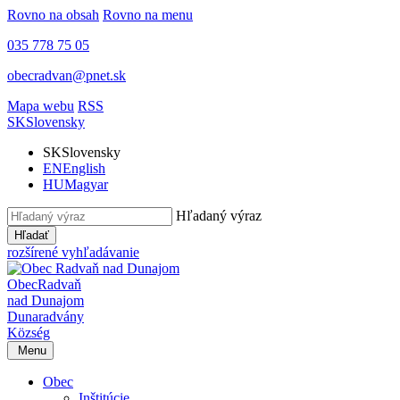
Rovno na obsah
Rovno na menu
035 778 75 05
obecradvan@pnet.sk
Mapa webu
RSS
SK
Slovensky
SK
Slovensky
EN
English
HU
Magyar
Hľadaný výraz
Hľadať
rozšírené vyhľadávanie
Obec
Radvaň
nad Dunajom
Dunaradvány
Község
Menu
Obec
Inštitúcie