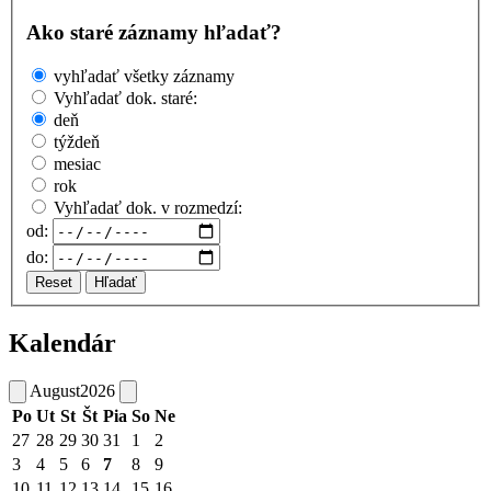
Ako staré záznamy hľadať?
vyhľadať všetky záznamy
Vyhľadať dok. staré:
deň
týždeň
mesiac
rok
Vyhľadať dok. v rozmedzí:
od:
do:
Reset
Hľadať
Kalendár
August
2026
Po
Ut
St
Št
Pia
So
Ne
27
28
29
30
31
1
2
3
4
5
6
7
8
9
10
11
12
13
14
15
16