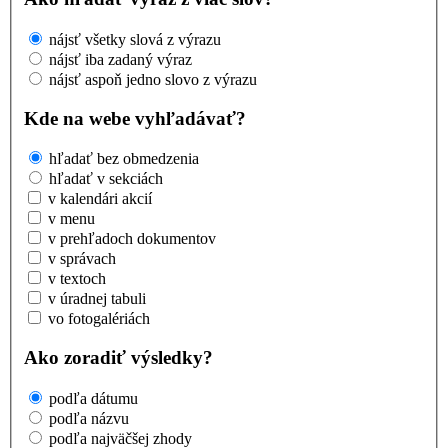
nájsť všetky slová z výrazu
nájsť iba zadaný výraz
nájsť aspoň jedno slovo z výrazu
Kde na webe vyhľadávať?
hľadať bez obmedzenia
hľadať v sekciách
v kalendári akcií
v menu
v prehľadoch dokumentov
v správach
v textoch
v úradnej tabuli
vo fotogalériách
Ako zoradiť výsledky?
podľa dátumu
podľa názvu
podľa najväčšej zhody