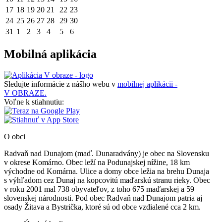
17
18
19
20
21
22
23
24
25
26
27
28
29
30
31
1
2
3
4
5
6
Mobilná aplikácia
Sledujte informácie z nášho webu v
mobilnej aplikácii -
V OBRAZE.
Voľne k stiahnutiu:
O obci
Radvaň nad Dunajom (maď. Dunaradvány) je obec na Slovensku
v okrese Komárno. Obec leží na Podunajskej nížine, 18 km
východne od Komárna. Ulice a domy obce ležia na brehu Dunaja
s výhľadom cez Dunaj na kopcovitú maďarskú stranu rieky. Obec
v roku 2001 mal 738 obyvateľov, z toho 675 maďarskej a 59
slovenskej národnosti. Pod obec Radvaň nad Dunajom patria aj
osady Žitava a Bystrička, ktoré sú od obce vzdialené cca 2 km.