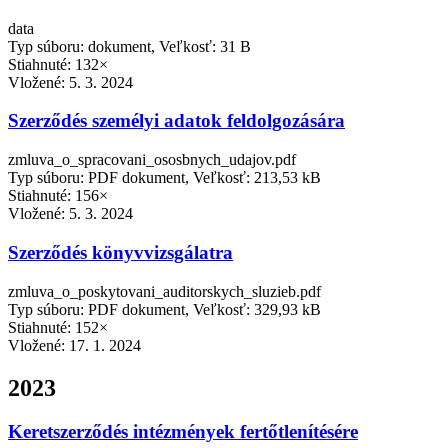
data
Typ súboru: dokument, Veľkosť: 31 B
Stiahnuté: 132×
Vložené:
5. 3. 2024
Szerződés személyi adatok feldolgozására
zmluva_o_spracovani_ososbnych_udajov.pdf
Typ súboru: PDF dokument, Veľkosť: 213,53 kB
Stiahnuté: 156×
Vložené:
5. 3. 2024
Szerződés könyvvizsgálatra
zmluva_o_poskytovani_auditorskych_sluzieb.pdf
Typ súboru: PDF dokument, Veľkosť: 329,93 kB
Stiahnuté: 152×
Vložené:
17. 1. 2024
2023
Keretszerződés intézmények fertőtlenítésére