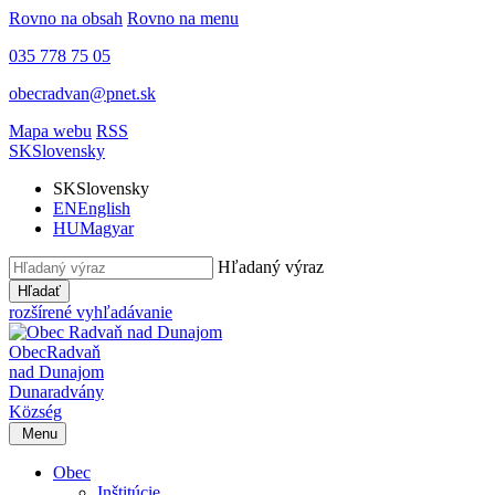
Rovno na obsah
Rovno na menu
035 778 75 05
obecradvan@pnet.sk
Mapa webu
RSS
SK
Slovensky
SK
Slovensky
EN
English
HU
Magyar
Hľadaný výraz
Hľadať
rozšírené vyhľadávanie
Obec
Radvaň
nad Dunajom
Dunaradvány
Község
Menu
Obec
Inštitúcie