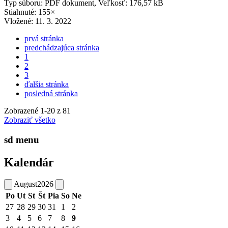
Typ súboru: PDF dokument, Veľkosť: 176,57 kB
Stiahnuté: 155×
Vložené:
11. 3. 2022
prvá stránka
predchádzajúca stránka
1
2
3
ďalšia stránka
posledná stránka
Zobrazené
1
-
20
z 81
Zobraziť všetko
sd menu
Kalendár
August
2026
Po
Ut
St
Št
Pia
So
Ne
27
28
29
30
31
1
2
3
4
5
6
7
8
9