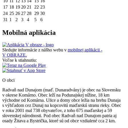
10
11
12
13
14
15
16
17
18
19
20
21
22
23
24
25
26
27
28
29
30
31
1
2
3
4
5
6
Mobilná aplikácia
Sledujte informácie z nášho webu v
mobilnej aplikácii -
V OBRAZE.
Voľne k stiahnutiu:
O obci
Radvaň nad Dunajom (maď. Dunaradvány) je obec na Slovensku
v okrese Komárno. Obec leží na Podunajskej nížine, 18 km
východne od Komárna. Ulice a domy obce ležia na brehu Dunaja
s výhľadom cez Dunaj na kopcovitú maďarskú stranu rieky. Obec
v roku 2001 mal 738 obyvateľov, z toho 675 maďarskej a 59
slovenskej národnosti. Pod obec Radvaň nad Dunajom patria aj
osady Žitava a Bystrička, ktoré sú od obce vzdialené cca 2 km.