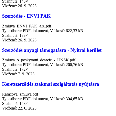
Stiahnuté: 143×
Vložené:
26. 9. 2023
Szerződés - ENVI PAK
Zmluva_ENVI_PAK_a.s..pdf
Typ súboru: PDF dokument, Veľkosť: 622,33 kB
Stiahnuté: 183×
Vložené:
26. 9. 2023
Szerződés anyagi támogatásra - Nyitrai kerület
Zmluva_o_poskytnuti_dotacie_-_UNSK.pdf
Typ súboru: PDF dokument, Veľkosť: 266,76 kB
Stiahnuté: 172×
Vložené:
7. 9. 2023
Keretszerződés szakmai szolgáltatás nyújtásra
Ramcova_zmluva.pdf
Typ súboru: PDF dokument, Veľkosť: 304,65 kB
Stiahnuté: 153×
Vložené:
22. 6. 2023