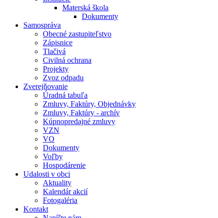
Materská škola
Dokumenty
Samospráva
Obecné zastupiteľstvo
Zápisnice
Tlačivá
Civilná ochrana
Projekty
Zvoz odpadu
Zverejňovanie
Úradná tabuľa
Zmluvy, Faktúry, Objednávky
Zmluvy, Faktúry - archív
Kúpnopredajné zmluvy
VZN
VO
Dokumenty
Voľby
Hospodárenie
Udalosti v obci
Aktuality
Kalendár akcií
Fotogaléria
Kontakt
Napíšte nám