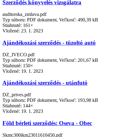
Szerződés könyvelés vizsgálatra
auditorska_zmluva.pdf
Typ súboru: PDF dokument, Veľkosť: 490,39 kB
Stiahnuté: 161×
Vložené:
23. 1. 2023
Ajándékozási szerződés - tüzoltó autó
DZ_IVECO.pdf
Typ súboru: PDF dokument, Veľkosť: 201,67 kB
Stiahnuté: 150×
Vložené:
19. 1. 2023
Ajándékozási szerződés - utánfutó
DZ_prives.pdf
Typ súboru: PDF dokument, Veľkosť: 193,98 kB
Stiahnuté: 144×
Vložené:
19. 1. 2023
Föld bérleti szerződés: Oseva - Obec
Skmc300ikm23011610450.pdf