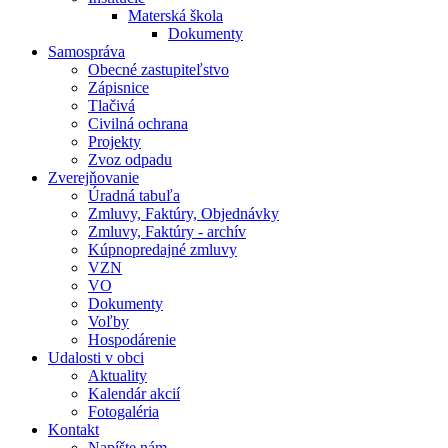
Materská škola
Dokumenty
Samospráva
Obecné zastupiteľstvo
Zápisnice
Tlačivá
Civilná ochrana
Projekty
Zvoz odpadu
Zverejňovanie
Úradná tabuľa
Zmluvy, Faktúry, Objednávky
Zmluvy, Faktúry - archív
Kúpnopredajné zmluvy
VZN
VO
Dokumenty
Voľby
Hospodárenie
Udalosti v obci
Aktuality
Kalendár akcií
Fotogaléria
Kontakt
Napíšte nám