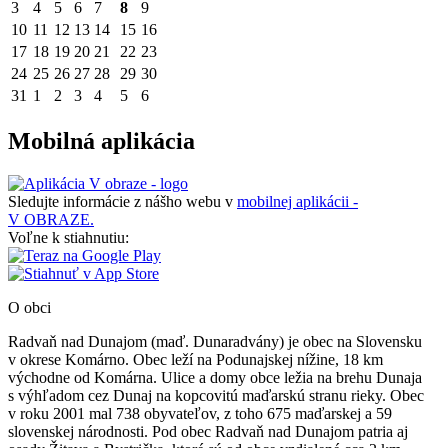
3
4
5
6
7
8
9
10
11
12
13
14
15
16
17
18
19
20
21
22
23
24
25
26
27
28
29
30
31
1
2
3
4
5
6
Mobilná aplikácia
Sledujte informácie z nášho webu v
mobilnej aplikácii -
V OBRAZE.
Voľne k stiahnutiu:
O obci
Radvaň nad Dunajom (maď. Dunaradvány) je obec na Slovensku
v okrese Komárno. Obec leží na Podunajskej nížine, 18 km
východne od Komárna. Ulice a domy obce ležia na brehu Dunaja
s výhľadom cez Dunaj na kopcovitú maďarskú stranu rieky. Obec
v roku 2001 mal 738 obyvateľov, z toho 675 maďarskej a 59
slovenskej národnosti. Pod obec Radvaň nad Dunajom patria aj