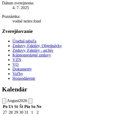
Dátum zverejnenia:
4. 7. 2025
Poznámka:
vodné neinv.fond
Zverejňovanie
Úradná tabuľa
Zmluvy, Faktúry, Objednávky
Zmluvy, Faktúry - archív
Kúpnopredajné zmluvy
VZN
VO
Dokumenty
Voľby
Hospodárenie
Kalendár
August
2026
Po
Ut
St
Št
Pia
So
Ne
27
28
29
30
31
1
2