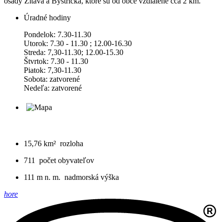
osady Žitava a Bystrička, ktoré sú od obce vzdialené cca 2 km.
Úradné hodiny
Pondelok: 7.30-11.30
Utorok: 7.30 - 11.30 ; 12.00-16.30
Streda: 7,30-11.30; 12.00-15.30
Štvrtok: 7.30 - 11.30
Piatok: 7,30-11.30
Sobota: zatvorené
Nedeľa: zatvorené
15,76 km²
rozloha
711
počet obyvateľov
111 m n. m.
nadmorská výška
hore