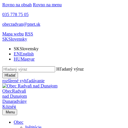
Rovno na obsah
Rovno na menu
035 778 75 05
obecradvan@pnet.sk
Mapa webu
RSS
SK
Slovensky
SK
Slovensky
EN
English
HU
Magyar
Hľadaný výraz
Hľadať
rozšírené vyhľadávanie
Obec
Radvaň
nad Dunajom
Dunaradvány
Község
Menu
Obec
Inštitúcie