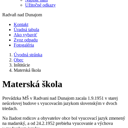
Užitočné odkazy
Radvaň nad Dunajom
Kontakt
Úradná tabula
Ako vybaviť
Zvoz odpadu
Fotogaléria
Úvodná stránka
Obec
Inštitúcie
Materská škola
Materská škola
Prevádzka MŠ v Radvani nad Dunajom zacala 1.9.1951 v starej
neúcelovej budove s vyucovacím jazykom slovenským v dvoch
triedach.
Na žiadost rodicov a obyvatelov obce bol vyucovací jazyk zmenený
na madarský, a od 24.2.1952 prebieha vyucovanie a výchova