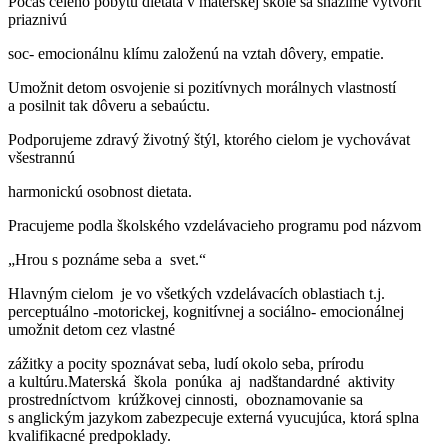
Pocas celého pobytu dietata v materskej škole sa snažíme vytvorit
priaznivú
soc- emocionálnu klímu založenú na vztah dôvery, empatie.
Umožnit detom osvojenie si pozitívnych morálnych vlastností
a posilnit tak dôveru a sebaúctu.
Podporujeme zdravý životný štýl, ktorého cielom je vychovávat
všestrannú
harmonickú osobnost dietata.
Pracujeme podla školského vzdelávacieho programu pod názvom
„Hrou s poznáme seba a svet.“
Hlavným cielom je vo všetkých vzdelávacích oblastiach t.j.
perceptuálno -motorickej, kognitívnej a sociálno- emocionálnej
umožnit detom cez vlastné
zážitky a pocity spoznávat seba, ludí okolo seba, prírodu
a kultúru.Materská škola ponúka aj nadštandardné aktivity
prostredníctvom krúžkovej cinnosti, oboznamovanie sa
s anglickým jazykom zabezpecuje externá vyucujúca, ktorá splna
kvalifikacné predpoklady.