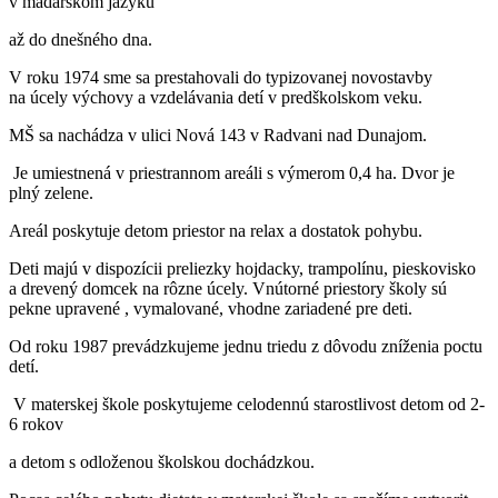
v madarskom jazyku
až do dnešného dna.
V roku 1974 sme sa prestahovali do typizovanej novostavby
na úcely výchovy a vzdelávania detí v predškolskom veku.
MŠ sa nachádza v ulici Nová 143 v Radvani nad Dunajom.
Je umiestnená v priestrannom areáli s výmerom 0,4 ha. Dvor je
plný zelene.
Areál poskytuje detom priestor na relax a dostatok pohybu.
Deti majú v dispozícii preliezky hojdacky, trampolínu, pieskovisko
a drevený domcek na rôzne úcely. Vnútorné priestory školy sú
pekne upravené , vymalované, vhodne zariadené pre deti.
Od roku 1987 prevádzkujeme jednu triedu z dôvodu zníženia poctu
detí.
V materskej škole poskytujeme celodennú starostlivost detom od 2-
6 rokov
a detom s odloženou školskou dochádzkou.