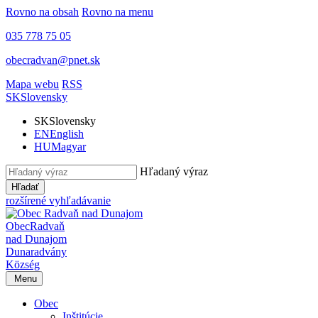
Rovno na obsah
Rovno na menu
035 778 75 05
obecradvan@pnet.sk
Mapa webu
RSS
SK
Slovensky
SK
Slovensky
EN
English
HU
Magyar
Hľadaný výraz
Hľadať
rozšírené vyhľadávanie
Obec
Radvaň
nad Dunajom
Dunaradvány
Község
Menu
Obec
Inštitúcie