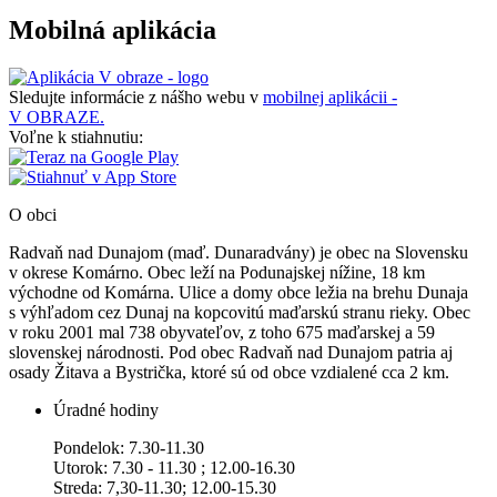
Mobilná aplikácia
Sledujte informácie z nášho webu v
mobilnej aplikácii -
V OBRAZE.
Voľne k stiahnutiu:
O obci
Radvaň nad Dunajom (maď. Dunaradvány) je obec na Slovensku
v okrese Komárno. Obec leží na Podunajskej nížine, 18 km
východne od Komárna. Ulice a domy obce ležia na brehu Dunaja
s výhľadom cez Dunaj na kopcovitú maďarskú stranu rieky. Obec
v roku 2001 mal 738 obyvateľov, z toho 675 maďarskej a 59
slovenskej národnosti. Pod obec Radvaň nad Dunajom patria aj
osady Žitava a Bystrička, ktoré sú od obce vzdialené cca 2 km.
Úradné hodiny
Pondelok: 7.30-11.30
Utorok: 7.30 - 11.30 ; 12.00-16.30
Streda: 7,30-11.30; 12.00-15.30