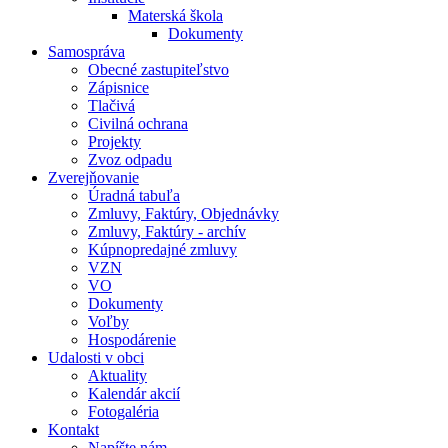
Materská škola
Dokumenty
Samospráva
Obecné zastupiteľstvo
Zápisnice
Tlačivá
Civilná ochrana
Projekty
Zvoz odpadu
Zverejňovanie
Úradná tabuľa
Zmluvy, Faktúry, Objednávky
Zmluvy, Faktúry - archív
Kúpnopredajné zmluvy
VZN
VO
Dokumenty
Voľby
Hospodárenie
Udalosti v obci
Aktuality
Kalendár akcií
Fotogaléria
Kontakt
Napíšte nám