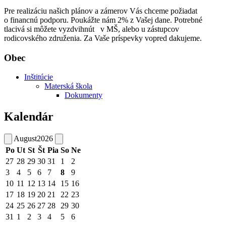
Pre realizáciu našich plánov a zámerov Vás chceme požiadat
o financnú podporu. Poukážte nám 2% z Vašej dane. Potrebné
tlacivá si môžete vyzdvihnút v MŠ, alebo u zástupcov
rodicovského združenia. Za Vaše príspevky vopred dakujeme.
Obec
Inštitúcie
Materská škola
Dokumenty
Kalendár
August
2026
Po
Ut
St
Št
Pia
So
Ne
27
28
29
30
31
1
2
3
4
5
6
7
8
9
10
11
12
13
14
15
16
17
18
19
20
21
22
23
24
25
26
27
28
29
30
31
1
2
3
4
5
6