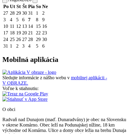
Po
Ut
St
Št
Pia
So
Ne
27
28
29
30
31
1
2
3
4
5
6
7
8
9
10
11
12
13
14
15
16
17
18
19
20
21
22
23
24
25
26
27
28
29
30
31
1
2
3
4
5
6
Mobilná aplikácia
Sledujte informácie z nášho webu v
mobilnej aplikácii -
V OBRAZE.
Voľne k stiahnutiu:
O obci
Radvaň nad Dunajom (maď. Dunaradvány) je obec na Slovensku
v okrese Komárno. Obec leží na Podunajskej nížine, 18 km
východne od Komárna. Ulice a domy obce ležia na brehu Dunaja