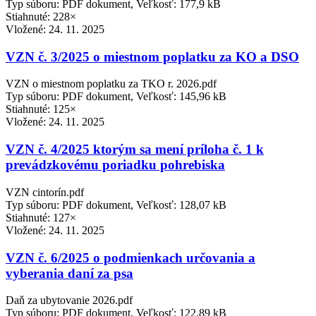
Typ súboru: PDF dokument, Veľkosť: 177,9 kB
Stiahnuté: 228×
Vložené:
24. 11. 2025
VZN č. 3/2025 o miestnom poplatku za KO a DSO
VZN o miestnom poplatku za TKO r. 2026.pdf
Typ súboru: PDF dokument, Veľkosť: 145,96 kB
Stiahnuté: 125×
Vložené:
24. 11. 2025
VZN č. 4/2025 ktorým sa mení príloha č. 1 k
prevádzkovému poriadku pohrebiska
VZN cintorín.pdf
Typ súboru: PDF dokument, Veľkosť: 128,07 kB
Stiahnuté: 127×
Vložené:
24. 11. 2025
VZN č. 6/2025 o podmienkach určovania a
vyberania daní za psa
Daň za ubytovanie 2026.pdf
Typ súboru: PDF dokument, Veľkosť: 122,89 kB