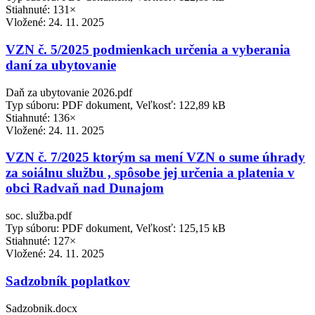
Stiahnuté: 131×
Vložené:
24. 11. 2025
VZN č. 5/2025 podmienkach určenia a vyberania
daní za ubytovanie
Daň za ubytovanie 2026.pdf
Typ súboru: PDF dokument, Veľkosť: 122,89 kB
Stiahnuté: 136×
Vložené:
24. 11. 2025
VZN č. 7/2025 ktorým sa mení VZN o sume úhrady
za soiálnu službu , spôsobe jej určenia a platenia v
obci Radvaň nad Dunajom
soc. služba.pdf
Typ súboru: PDF dokument, Veľkosť: 125,15 kB
Stiahnuté: 127×
Vložené:
24. 11. 2025
Sadzobník poplatkov
Sadzobnik.docx