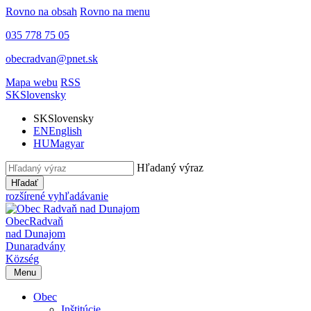
Rovno na obsah
Rovno na menu
035 778 75 05
obecradvan@pnet.sk
Mapa webu
RSS
SK
Slovensky
SK
Slovensky
EN
English
HU
Magyar
Hľadaný výraz
Hľadať
rozšírené vyhľadávanie
Obec
Radvaň
nad Dunajom
Dunaradvány
Község
Menu
Obec
Inštitúcie