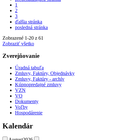
1
2
3
ďalšia stránka
posledná stránka
Zobrazené
1
-
20
z 61
Zobraziť všetko
Zverejňovanie
Úradná tabuľa
Zmluvy, Faktúry, Objednávky
Zmluvy, Faktúry - archív
Kúpnopredajné zmluvy
VZN
VO
Dokumenty
Voľby
Hospodárenie
Kalendár
August
2026