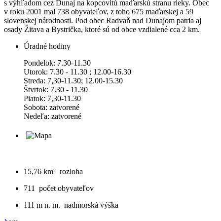
s výhľadom cez Dunaj na kopcovitú maďarskú stranu rieky. Obec
v roku 2001 mal 738 obyvateľov, z toho 675 maďarskej a 59
slovenskej národnosti. Pod obec Radvaň nad Dunajom patria aj
osady Žitava a Bystrička, ktoré sú od obce vzdialené cca 2 km.
Úradné hodiny
Pondelok: 7.30-11.30
Utorok: 7.30 - 11.30 ; 12.00-16.30
Streda: 7,30-11.30; 12.00-15.30
Štvrtok: 7.30 - 11.30
Piatok: 7,30-11.30
Sobota: zatvorené
Nedeľa: zatvorené
15,76 km²
rozloha
711
počet obyvateľov
111 m n. m.
nadmorská výška