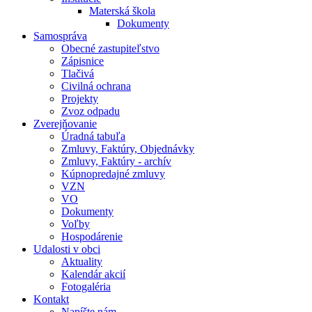
Materská škola
Dokumenty
Samospráva
Obecné zastupiteľstvo
Zápisnice
Tlačivá
Civilná ochrana
Projekty
Zvoz odpadu
Zverejňovanie
Úradná tabuľa
Zmluvy, Faktúry, Objednávky
Zmluvy, Faktúry - archív
Kúpnopredajné zmluvy
VZN
VO
Dokumenty
Voľby
Hospodárenie
Udalosti v obci
Aktuality
Kalendár akcií
Fotogaléria
Kontakt
Napíšte nám