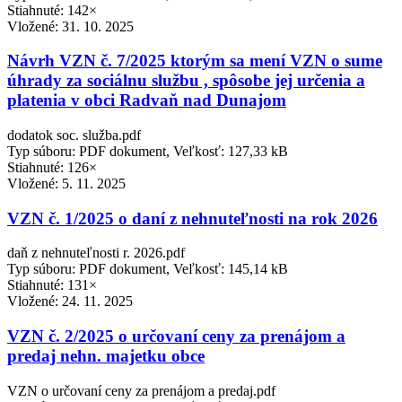
Stiahnuté: 142×
Vložené:
31. 10. 2025
Návrh VZN č. 7/2025 ktorým sa mení VZN o sume
úhrady za sociálnu službu , spôsobe jej určenia a
platenia v obci Radvaň nad Dunajom
dodatok soc. služba.pdf
Typ súboru: PDF dokument, Veľkosť: 127,33 kB
Stiahnuté: 126×
Vložené:
5. 11. 2025
VZN č. 1/2025 o daní z nehnuteľnosti na rok 2026
daň z nehnuteľnosti r. 2026.pdf
Typ súboru: PDF dokument, Veľkosť: 145,14 kB
Stiahnuté: 131×
Vložené:
24. 11. 2025
VZN č. 2/2025 o určovaní ceny za prenájom a
predaj nehn. majetku obce
VZN o určovaní ceny za prenájom a predaj.pdf