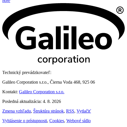
hore
Technický prevádzkovateľ:
Galileo Corporation s.r.o., Čierna Voda 468, 925 06
Kontakt:
Galileo Corporation s.r.o.
Posledná aktualizácia: 4. 8. 2026
Zmena vzhľadu
,
Štruktúra stránok
,
RSS
,
Vytlačiť
Vyhlásenie o prístupnosti
,
Cookies
,
Webové sídlo