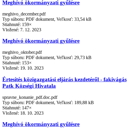
Meghívó ökormányzati gyűlésre
meghivo_december.pdf
Typ súboru: PDF dokument, Veľkosť: 33,54 kB
Stiahnuté: 159×
Vložené:
7. 12. 2023
Meghívó ökormányzati gyűlésre
meghivo_oktober.pdf
Typ súboru: PDF dokument, Veľkosť: 29,73 kB
Stiahnuté: 153×
Vložené:
19. 10. 2023
Értesítés közigazgatási eljárás kezdetéről - fakivágás
Patk Községi Hivatala
spravne_konanie_pdf.doc.pdf
Typ súboru: PDF dokument, Veľkosť: 189,88 kB
Stiahnuté: 147×
Vložené:
18. 10. 2023
Meghívó ökormányzati gyűlésre