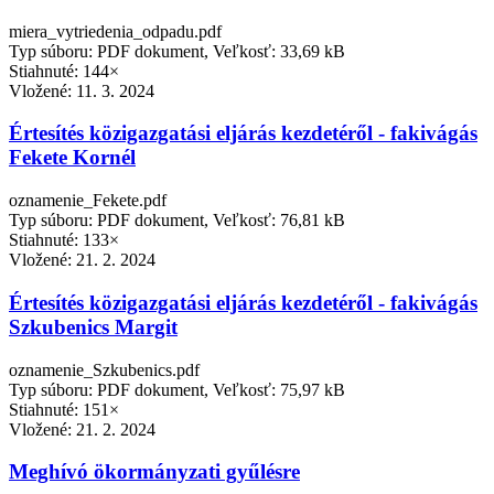
miera_vytriedenia_odpadu.pdf
Typ súboru: PDF dokument, Veľkosť: 33,69 kB
Stiahnuté: 144×
Vložené:
11. 3. 2024
Értesítés közigazgatási eljárás kezdetéről - fakivágás
Fekete Kornél
oznamenie_Fekete.pdf
Typ súboru: PDF dokument, Veľkosť: 76,81 kB
Stiahnuté: 133×
Vložené:
21. 2. 2024
Értesítés közigazgatási eljárás kezdetéről - fakivágás
Szkubenics Margit
oznamenie_Szkubenics.pdf
Typ súboru: PDF dokument, Veľkosť: 75,97 kB
Stiahnuté: 151×
Vložené:
21. 2. 2024
Meghívó ökormányzati gyűlésre