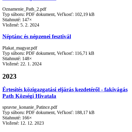
Oznamenie_Path_2.pdf
Typ súboru: PDF dokument, Veľkosť: 102,19 kB
Stiahnuté: 147×
Vložené:
5. 2. 2024
Néptánc és népzenei fesztivál
Plakat_magyar.pdf
Typ súboru: PDF dokument, Veľkosť: 116,71 kB
Stiahnuté: 148×
Vložené:
22. 1. 2024
2023
Értesítés közigazgatási eljárás kezdetéről - fakivágás
Path Községi Hivatala
spravne_konanie_Patince.pdf
Typ súboru: PDF dokument, Veľkosť: 188,17 kB
Stiahnuté: 166×
Vložené:
12. 12. 2023