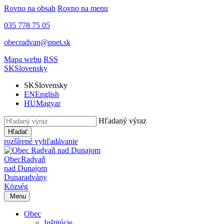
Rovno na obsah
Rovno na menu
035 778 75 05
obecradvan@pnet.sk
Mapa webu
RSS
SK
Slovensky
SK
Slovensky
EN
English
HU
Magyar
Hľadaný výraz
Hľadať
rozšírené vyhľadávanie
Obec
Radvaň
nad Dunajom
Dunaradvány
Község
Menu
Obec
Inštitúcie