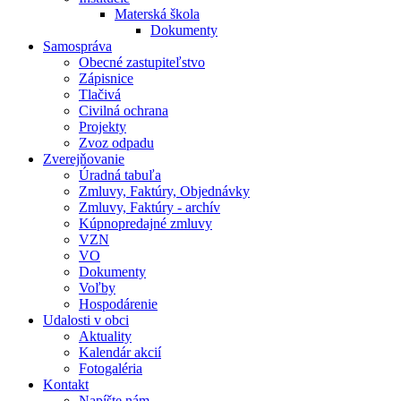
Materská škola
Dokumenty
Samospráva
Obecné zastupiteľstvo
Zápisnice
Tlačivá
Civilná ochrana
Projekty
Zvoz odpadu
Zverejňovanie
Úradná tabuľa
Zmluvy, Faktúry, Objednávky
Zmluvy, Faktúry - archív
Kúpnopredajné zmluvy
VZN
VO
Dokumenty
Voľby
Hospodárenie
Udalosti v obci
Aktuality
Kalendár akcií
Fotogaléria
Kontakt
Napíšte nám