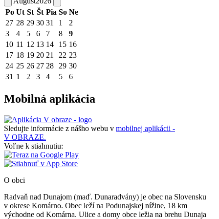
August
2026
Po
Ut
St
Št
Pia
So
Ne
27
28
29
30
31
1
2
3
4
5
6
7
8
9
10
11
12
13
14
15
16
17
18
19
20
21
22
23
24
25
26
27
28
29
30
31
1
2
3
4
5
6
Mobilná aplikácia
Sledujte informácie z nášho webu v
mobilnej aplikácii -
V OBRAZE.
Voľne k stiahnutiu:
O obci
Radvaň nad Dunajom (maď. Dunaradvány) je obec na Slovensku
v okrese Komárno. Obec leží na Podunajskej nížine, 18 km
východne od Komárna. Ulice a domy obce ležia na brehu Dunaja