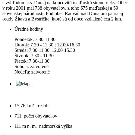
s výhľadom cez Dunaj na kopcovitú maďarskú stranu rieky. Obec
v roku 2001 mal 738 obyvateľov, z toho 675 maďarskej a 59
slovenskej národnosti. Pod obec Radvaň nad Dunajom patria aj
osady Žitava a Bystrička, ktoré sú od obce vzdialené cca 2 km.
Úradné hodiny
Pondelok: 7.30-11.30
Utorok: 7.30 - 11.30 ; 12.00-16.30
Streda: 7,30-11.30; 12.00-15.30
Štvrtok: 7.30 - 11.30
Piatok: 7,30-11.30
Sobota: zatvorené
Nedeľa: zatvorené
15,76 km²
rozloha
711
počet obyvateľov
111 m n. m.
nadmorská výška