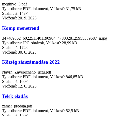
meghivo_3.pdf
Typ súboru: PDF dokument, Veľkosť: 31,75 kB
Stiahnuté: 143×
Vložené:
20. 9. 2023
Komp menetrend
347409862_6022511401190964_4780328125955389687_n.jpg
Typ súboru: JPG obrázok, Veľkosť: 28,99 kB
Stiahnuté: 174×
Vložené:
30. 6. 2023
Község zárszámadása 2022
Navrh_Zaverecneho_uctu.pdf
Typ súboru: PDF dokument, Veľkosť: 846,85 kB
Stiahnuté: 160×
Vložené:
12. 6. 2023
Telek eladás
zamer_predaja.pdf
Typ súboru: PDF dokument, Veľkosť: 52,5 kB
Stiahnuté: 150×