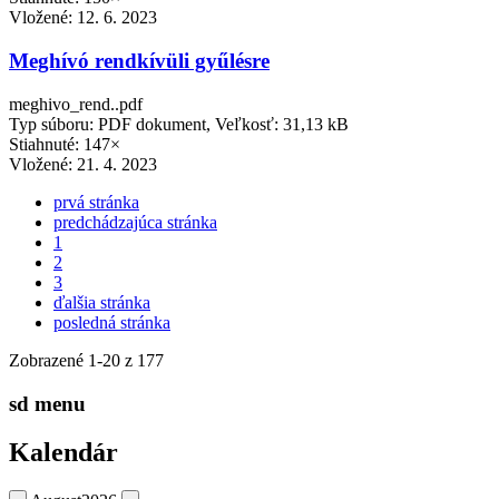
Vložené:
12. 6. 2023
Meghívó rendkívüli gyűlésre
meghivo_rend..pdf
Typ súboru: PDF dokument, Veľkosť: 31,13 kB
Stiahnuté: 147×
Vložené:
21. 4. 2023
prvá stránka
predchádzajúca stránka
1
2
3
ďalšia stránka
posledná stránka
Zobrazené
1
-
20
z 177
sd menu
Kalendár