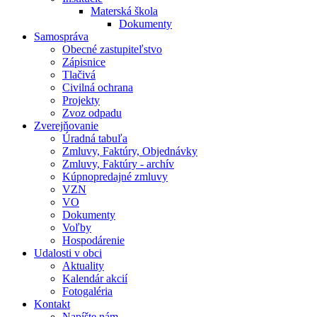
Materská škola
Dokumenty
Samospráva
Obecné zastupiteľstvo
Zápisnice
Tlačivá
Civilná ochrana
Projekty
Zvoz odpadu
Zverejňovanie
Úradná tabuľa
Zmluvy, Faktúry, Objednávky
Zmluvy, Faktúry - archív
Kúpnopredajné zmluvy
VZN
VO
Dokumenty
Voľby
Hospodárenie
Udalosti v obci
Aktuality
Kalendár akcií
Fotogaléria
Kontakt
Napíšte nám