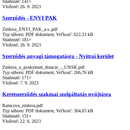
Stiahnuté: 141×
Vložené:
26. 9. 2023
Szerződés - ENVI PAK
Zmluva_ENVI_PAK_a.s..pdf
Typ súboru: PDF dokument, Veľkosť: 622,33 kB
Stiahnuté: 181×
Vložené:
26. 9. 2023
Szerződés anyagi támogatásra - Nyitrai kerület
Zmluva_o_poskytnuti_dotacie_-_UNSK.pdf
Typ súboru: PDF dokument, Veľkosť: 266,76 kB
Stiahnuté: 171×
Vložené:
7. 9. 2023
Keretszerződés szakmai szolgáltatás nyújtásra
Ramcova_zmluva.pdf
Typ súboru: PDF dokument, Veľkosť: 304,65 kB
Stiahnuté: 151×
Vložené:
22. 6. 2023