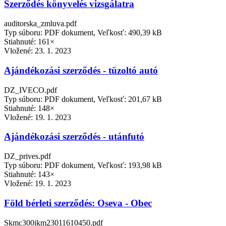
Szerződés könyvelés vizsgálatra
auditorska_zmluva.pdf
Typ súboru: PDF dokument, Veľkosť: 490,39 kB
Stiahnuté: 161×
Vložené:
23. 1. 2023
Ajándékozási szerződés - tüzoltó autó
DZ_IVECO.pdf
Typ súboru: PDF dokument, Veľkosť: 201,67 kB
Stiahnuté: 148×
Vložené:
19. 1. 2023
Ajándékozási szerződés - utánfutó
DZ_prives.pdf
Typ súboru: PDF dokument, Veľkosť: 193,98 kB
Stiahnuté: 143×
Vložené:
19. 1. 2023
Föld bérleti szerződés: Oseva - Obec
Skmc300ikm23011610450.pdf