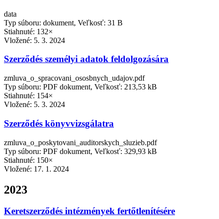
data
Typ súboru: dokument, Veľkosť: 31 B
Stiahnuté: 132×
Vložené:
5. 3. 2024
Szerződés személyi adatok feldolgozására
zmluva_o_spracovani_ososbnych_udajov.pdf
Typ súboru: PDF dokument, Veľkosť: 213,53 kB
Stiahnuté: 154×
Vložené:
5. 3. 2024
Szerződés könyvvizsgálatra
zmluva_o_poskytovani_auditorskych_sluzieb.pdf
Typ súboru: PDF dokument, Veľkosť: 329,93 kB
Stiahnuté: 150×
Vložené:
17. 1. 2024
2023
Keretszerződés intézmények fertőtlenítésére