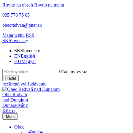
Rovno na obsah
Rovno na menu
035 778 75 05
obecradvan@pnet.sk
Mapa webu
RSS
SK
Slovensky
SK
Slovensky
EN
English
HU
Magyar
Hľadaný výraz
Hľadať
rozšírené vyhľadávanie
Obec
Radvaň
nad Dunajom
Dunaradvány
Község
Menu
Obec
Inštitúcie