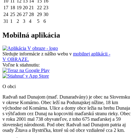
10
11
12
13
14
15
16
17
18
19
20
21
22
23
24
25
26
27
28
29
30
31
1
2
3
4
5
6
Mobilná aplikácia
Sledujte informácie z nášho webu v
mobilnej aplikácii -
V OBRAZE.
Voľne k stiahnutiu:
O obci
Radvaň nad Dunajom (maď. Dunaradvány) je obec na Slovensku
v okrese Komárno. Obec leží na Podunajskej nížine, 18 km
východne od Komárna. Ulice a domy obce ležia na brehu Dunaja
s výhľadom cez Dunaj na kopcovitú maďarskú stranu rieky. Obec
v roku 2001 mal 738 obyvateľov, z toho 675 maďarskej a 59
slovenskej národnosti. Pod obec Radvaň nad Dunajom patria aj
osady Žitava a Bystrička, ktoré sú od obce vzdialené cca 2 km.