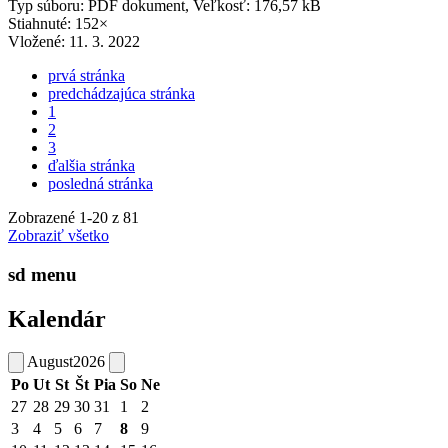
Typ súboru: PDF dokument, Veľkosť: 176,57 kB
Stiahnuté: 152×
Vložené:
11. 3. 2022
prvá stránka
predchádzajúca stránka
1
2
3
ďalšia stránka
posledná stránka
Zobrazené
1
-
20
z 81
Zobraziť všetko
sd menu
Kalendár
August
2026
Po
Ut
St
Št
Pia
So
Ne
27
28
29
30
31
1
2
3
4
5
6
7
8
9