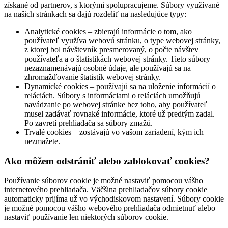
získané od partnerov, s ktorými spolupracujeme. Súbory využívané
na našich stránkach sa dajú rozdeliť na nasledujúce typy:
Analytické cookies – zbierajú informácie o tom, ako
používateľ využíva webovú stránku, o type webovej stránky,
z ktorej bol návštevník presmerovaný, o počte návštev
používateľa a o štatistikách webovej stránky. Tieto súbory
nezaznamenávajú osobné údaje, ale používajú sa na
zhromažďovanie štatistík webovej stránky.
Dynamické cookies – používajú sa na uloženie informácií o
reláciách. Súbory s informáciami o reláciách umožňujú
navádzanie po webovej stránke bez toho, aby používateľ
musel zadávať rovnaké informácie, ktoré už predtým zadal.
Po zavretí prehliadača sa súbory zmažú.
Trvalé cookies – zostávajú vo vašom zariadení, kým ich
nezmažete.
Ako môžem odstrániť alebo zablokovať cookies?
Používanie súborov cookie je možné nastaviť pomocou vášho
internetového prehliadača. Väčšina prehliadačov súbory cookie
automaticky prijíma už vo východiskovom nastavení. Súbory cookie
je možné pomocou vášho webového prehliadača odmietnuť alebo
nastaviť používanie len niektorých súborov cookie.