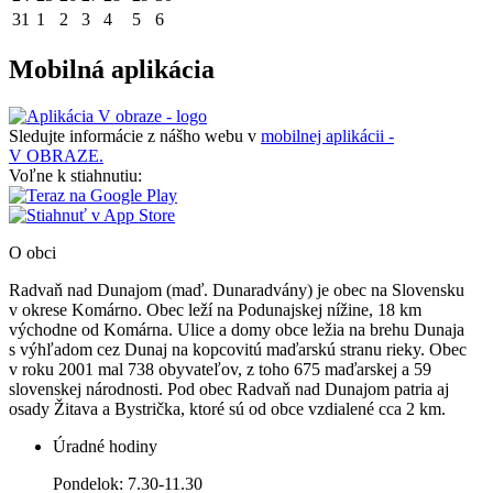
31
1
2
3
4
5
6
Mobilná aplikácia
Sledujte informácie z nášho webu v
mobilnej aplikácii -
V OBRAZE.
Voľne k stiahnutiu:
O obci
Radvaň nad Dunajom (maď. Dunaradvány) je obec na Slovensku
v okrese Komárno. Obec leží na Podunajskej nížine, 18 km
východne od Komárna. Ulice a domy obce ležia na brehu Dunaja
s výhľadom cez Dunaj na kopcovitú maďarskú stranu rieky. Obec
v roku 2001 mal 738 obyvateľov, z toho 675 maďarskej a 59
slovenskej národnosti. Pod obec Radvaň nad Dunajom patria aj
osady Žitava a Bystrička, ktoré sú od obce vzdialené cca 2 km.
Úradné hodiny
Pondelok: 7.30-11.30