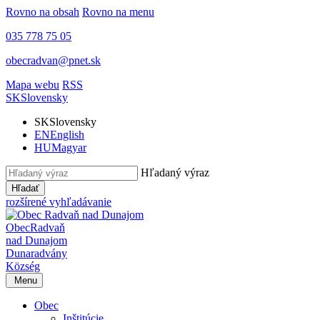
Rovno na obsah
Rovno na menu
035 778 75 05
obecradvan@pnet.sk
Mapa webu
RSS
SK
Slovensky
SK
Slovensky
EN
English
HU
Magyar
Hľadaný výraz
Hľadať
rozšírené vyhľadávanie
Obec
Radvaň
nad Dunajom
Dunaradvány
Község
Menu
Obec
Inštitúcie