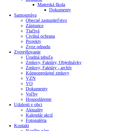
Materská škola
Dokumenty
Samospráva
Obecné zastupiteľstvo
Zápisnice
Tlačivá
Civilná ochrana
Projekty
Zvoz odpadu
Zverejňovanie
Úradná tabuľa
Zmluvy, Faktúry, Objednávky
Zmluvy, Faktúry - archív
Kúpnopredajné zmluvy
VZN
VO
Dokumenty
Voľby
Hospodárenie
Udalosti v obci
Aktuality
Kalendár akcií
Fotogaléria
Kontakt
Napíšte nám