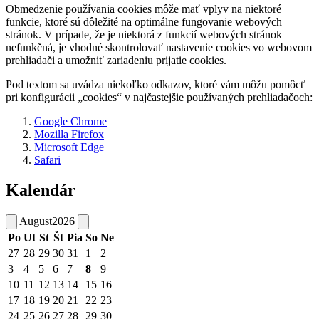
Obmedzenie používania cookies môže mať vplyv na niektoré
funkcie, ktoré sú dôležité na optimálne fungovanie webových
stránok. V prípade, že je niektorá z funkcií webových stránok
nefunkčná, je vhodné skontrolovať nastavenie cookies vo webovom
prehliadači a umožniť zariadeniu prijatie cookies.
Pod textom sa uvádza niekoľko odkazov, ktoré vám môžu pomôcť
pri konfigurácii „cookies“ v najčastejšie používaných prehliadačoch:
Google Chrome
Mozilla Firefox
Microsoft Edge
Safari
Kalendár
August
2026
Po
Ut
St
Št
Pia
So
Ne
27
28
29
30
31
1
2
3
4
5
6
7
8
9
10
11
12
13
14
15
16
17
18
19
20
21
22
23
24
25
26
27
28
29
30