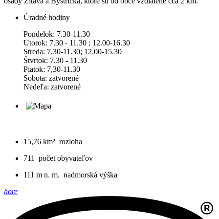
osady Žitava a Bystrička, ktoré sú od obce vzdialené cca 2 km.
Úradné hodiny
Pondelok: 7.30-11.30
Utorok: 7.30 - 11.30 ; 12.00-16.30
Streda: 7,30-11.30; 12.00-15.30
Štvrtok: 7.30 - 11.30
Piatok: 7,30-11.30
Sobota: zatvorené
Nedeľa: zatvorené
15,76 km²
rozloha
711
počet obyvateľov
111 m n. m.
nadmorská výška
hore