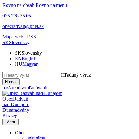
Rovno na obsah
Rovno na menu
035 778 75 05
obecradvan@pnet.sk
Mapa webu
RSS
SK
Slovensky
SK
Slovensky
EN
English
HU
Magyar
Hľadaný výraz
Hľadať
rozšírené vyhľadávanie
Obec
Radvaň
nad Dunajom
Dunaradvány
Község
Menu
Obec
Inštitúcie