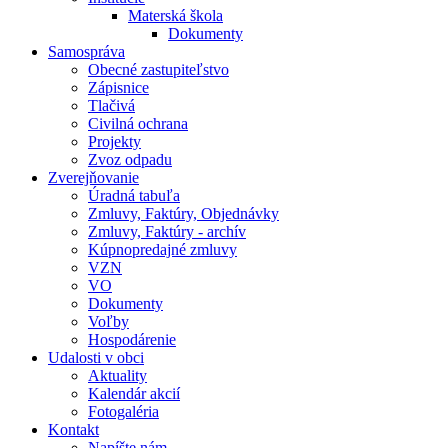
Materská škola
Dokumenty
Samospráva
Obecné zastupiteľstvo
Zápisnice
Tlačivá
Civilná ochrana
Projekty
Zvoz odpadu
Zverejňovanie
Úradná tabuľa
Zmluvy, Faktúry, Objednávky
Zmluvy, Faktúry - archív
Kúpnopredajné zmluvy
VZN
VO
Dokumenty
Voľby
Hospodárenie
Udalosti v obci
Aktuality
Kalendár akcií
Fotogaléria
Kontakt
Napíšte nám