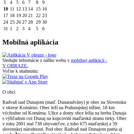
3
4
5
6
7
8
9
10
11
12
13
14
15
16
17
18
19
20
21
22
23
24
25
26
27
28
29
30
31
1
2
3
4
5
6
Mobilná aplikácia
Sledujte informácie z nášho webu v
mobilnej aplikácii -
V OBRAZE.
Voľne k stiahnutiu:
O obci
Radvaň nad Dunajom (maď. Dunaradvány) je obec na Slovensku
v okrese Komárno. Obec leží na Podunajskej nížine, 18 km
východne od Komárna. Ulice a domy obce ležia na brehu Dunaja
s výhľadom cez Dunaj na kopcovitú maďarskú stranu rieky. Obec
v roku 2001 mal 738 obyvateľov, z toho 675 maďarskej a 59
slovenskej národnosti. Pod obec Radvaň nad Dunajom patria aj