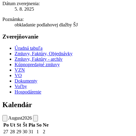
Dátum zverejnenia:
5. 8. 2025
Poznámka:
obkladanie podlahovej dlažby ŠJ
Zverejňovanie
Úradná tabuľa
Zmluvy, Faktúry, Objednávky
Zmluvy, Faktúry - archív
Kúpnopredajné zmluvy
VZN
VO
Dokumenty
Voľby
Hospodárenie
Kalendár
August
2026
Po
Ut
St
Št
Pia
So
Ne
27
28
29
30
31
1
2