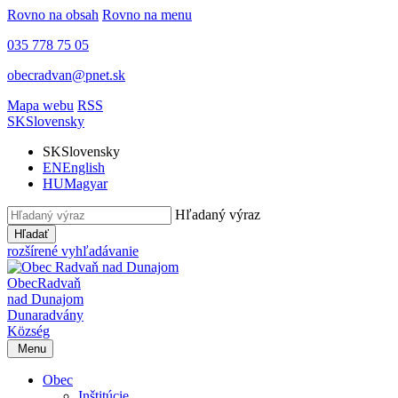
Rovno na obsah
Rovno na menu
035 778 75 05
obecradvan@pnet.sk
Mapa webu
RSS
SK
Slovensky
SK
Slovensky
EN
English
HU
Magyar
Hľadaný výraz
Hľadať
rozšírené vyhľadávanie
Obec
Radvaň
nad Dunajom
Dunaradvány
Község
Menu
Obec
Inštitúcie