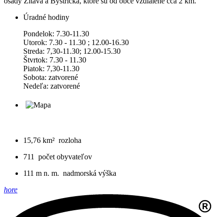
osady Žitava a Bystrička, ktoré sú od obce vzdialené cca 2 km.
Úradné hodiny
Pondelok: 7.30-11.30
Utorok: 7.30 - 11.30 ; 12.00-16.30
Streda: 7,30-11.30; 12.00-15.30
Štvrtok: 7.30 - 11.30
Piatok: 7,30-11.30
Sobota: zatvorené
Nedeľa: zatvorené
15,76 km²
rozloha
711
počet obyvateľov
111 m n. m.
nadmorská výška
hore