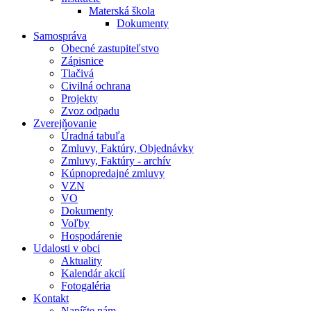
Materská škola
Dokumenty
Samospráva
Obecné zastupiteľstvo
Zápisnice
Tlačivá
Civilná ochrana
Projekty
Zvoz odpadu
Zverejňovanie
Úradná tabuľa
Zmluvy, Faktúry, Objednávky
Zmluvy, Faktúry - archív
Kúpnopredajné zmluvy
VZN
VO
Dokumenty
Voľby
Hospodárenie
Udalosti v obci
Aktuality
Kalendár akcií
Fotogaléria
Kontakt
Napíšte nám