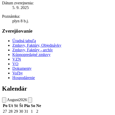
Dátum zverejnenia:
5. 9. 2025
Poznámka:
plyn 8 b.j.
Zverejňovanie
Úradná tabuľa
Zmluvy, Faktúry, Objednávky
Zmluvy, Faktúry - archív
Kúpnopredajné zmluvy
VZN
VO
Dokumenty
Voľby
Hospodárenie
Kalendár
August
2026
Po
Ut
St
Št
Pia
So
Ne
27
28
29
30
31
1
2