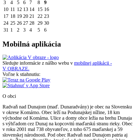
3
4
5
6
7
8
9
10
11
12
13
14
15
16
17
18
19
20
21
22
23
24
25
26
27
28
29
30
31
1
2
3
4
5
6
Mobilná aplikácia
Sledujte informácie z nášho webu v
mobilnej aplikácii -
V OBRAZE.
Voľne k stiahnutiu:
O obci
Radvaň nad Dunajom (maď. Dunaradvány) je obec na Slovensku
v okrese Komárno. Obec leží na Podunajskej nížine, 18 km
východne od Komárna. Ulice a domy obce ležia na brehu Dunaja
s výhľadom cez Dunaj na kopcovitú maďarskú stranu rieky. Obec
v roku 2001 mal 738 obyvateľov, z toho 675 maďarskej a 59
slovenskej národnosti. Pod obec Radvaň nad Dunajom patria aj