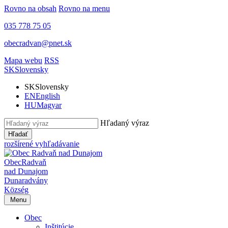
Rovno na obsah
Rovno na menu
035 778 75 05
obecradvan@pnet.sk
Mapa webu
RSS
SK
Slovensky
SK
Slovensky
EN
English
HU
Magyar
Hľadaný výraz
Hľadať
rozšírené vyhľadávanie
Obec
Radvaň
nad Dunajom
Dunaradvány
Község
Menu
Obec
Inštitúcie