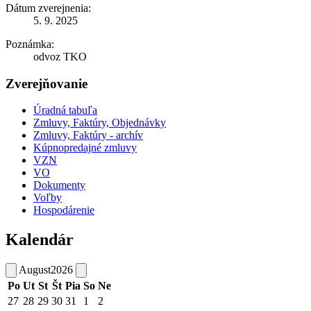
Dátum zverejnenia:
5. 9. 2025
Poznámka:
odvoz TKO
Zverejňovanie
Úradná tabuľa
Zmluvy, Faktúry, Objednávky
Zmluvy, Faktúry - archív
Kúpnopredajné zmluvy
VZN
VO
Dokumenty
Voľby
Hospodárenie
Kalendár
August
2026
Po
Ut
St
Št
Pia
So
Ne
27
28
29
30
31
1
2