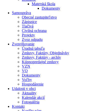
Materská škola
Dokumenty
Samospráva
Obecné zastupiteľstvo
Zápisnice
Tlačivá
Civilná ochrana
Projekty
Zvoz odpadu
Zverejňovanie
Úradná tabuľa
Zmluvy, Faktúry, Objednávky
Zmluvy, Faktúry - archív
Kúpnopredajné zmluvy
VZN
VO
Dokumenty
Voľby
Hospodárenie
Udalosti v obci
Aktuality
Kalendár akcií
Fotogaléria
Kontakt
Napíšte nám