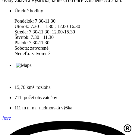
osady Žitava a Bystrička, ktoré sú od obce vzdialené cca 2 km.
Úradné hodiny
Pondelok: 7.30-11.30
Utorok: 7.30 - 11.30 ; 12.00-16.30
Streda: 7,30-11.30; 12.00-15.30
Štvrtok: 7.30 - 11.30
Piatok: 7,30-11.30
Sobota: zatvorené
Nedeľa: zatvorené
15,76 km²
rozloha
711
počet obyvateľov
111 m n. m.
nadmorská výška
hore