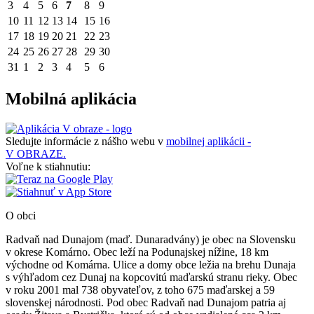
3
4
5
6
7
8
9
10
11
12
13
14
15
16
17
18
19
20
21
22
23
24
25
26
27
28
29
30
31
1
2
3
4
5
6
Mobilná aplikácia
Sledujte informácie z nášho webu v
mobilnej aplikácii -
V OBRAZE.
Voľne k stiahnutiu:
O obci
Radvaň nad Dunajom (maď. Dunaradvány) je obec na Slovensku
v okrese Komárno. Obec leží na Podunajskej nížine, 18 km
východne od Komárna. Ulice a domy obce ležia na brehu Dunaja
s výhľadom cez Dunaj na kopcovitú maďarskú stranu rieky. Obec
v roku 2001 mal 738 obyvateľov, z toho 675 maďarskej a 59
slovenskej národnosti. Pod obec Radvaň nad Dunajom patria aj