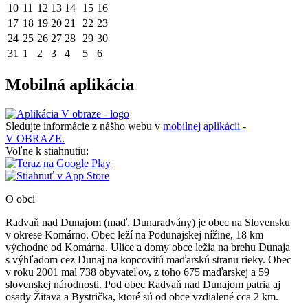
10
11
12
13
14
15
16
17
18
19
20
21
22
23
24
25
26
27
28
29
30
31
1
2
3
4
5
6
Mobilná aplikácia
Sledujte informácie z nášho webu v
mobilnej aplikácii -
V OBRAZE.
Voľne k stiahnutiu:
O obci
Radvaň nad Dunajom (maď. Dunaradvány) je obec na Slovensku
v okrese Komárno. Obec leží na Podunajskej nížine, 18 km
východne od Komárna. Ulice a domy obce ležia na brehu Dunaja
s výhľadom cez Dunaj na kopcovitú maďarskú stranu rieky. Obec
v roku 2001 mal 738 obyvateľov, z toho 675 maďarskej a 59
slovenskej národnosti. Pod obec Radvaň nad Dunajom patria aj
osady Žitava a Bystrička, ktoré sú od obce vzdialené cca 2 km.