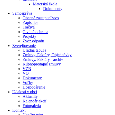
Materská škola
Dokumenty
Samospráva
Obecné zastupiteľstvo
Zápisnice
Tlačivá
Civilná ochrana
Projekty
Zvoz odpadu
Zverejňovanie
Úradná tabuľa
Zmluvy, Faktúry, Objednávky
Zmluvy, Faktúry - archív
Kúpnopredajné zmluvy
VZN
VO
Dokumenty
Voľby
Hospodárenie
Udalosti v obci
Aktuality
Kalendár akcií
Fotogaléria
Kontakt
Napíšte nám