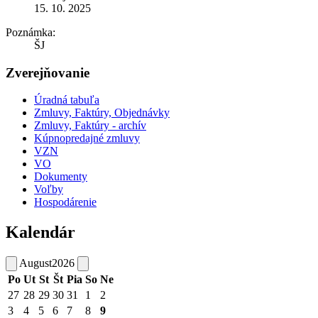
15. 10. 2025
Poznámka:
ŠJ
Zverejňovanie
Úradná tabuľa
Zmluvy, Faktúry, Objednávky
Zmluvy, Faktúry - archív
Kúpnopredajné zmluvy
VZN
VO
Dokumenty
Voľby
Hospodárenie
Kalendár
August
2026
Po
Ut
St
Št
Pia
So
Ne
27
28
29
30
31
1
2
3
4
5
6
7
8
9