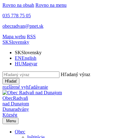
Rovno na obsah
Rovno na menu
035 778 75 05
obecradvan@pnet.sk
Mapa webu
RSS
SK
Slovensky
SK
Slovensky
EN
English
HU
Magyar
Hľadaný výraz
Hľadať
rozšírené vyhľadávanie
Obec
Radvaň
nad Dunajom
Dunaradvány
Község
Menu
Obec
Inštitúcie