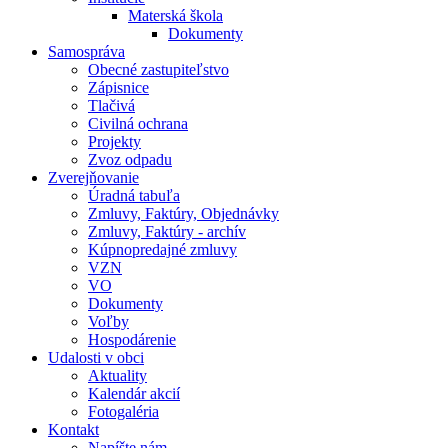
Materská škola
Dokumenty
Samospráva
Obecné zastupiteľstvo
Zápisnice
Tlačivá
Civilná ochrana
Projekty
Zvoz odpadu
Zverejňovanie
Úradná tabuľa
Zmluvy, Faktúry, Objednávky
Zmluvy, Faktúry - archív
Kúpnopredajné zmluvy
VZN
VO
Dokumenty
Voľby
Hospodárenie
Udalosti v obci
Aktuality
Kalendár akcií
Fotogaléria
Kontakt
Napíšte nám