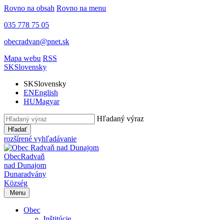
Rovno na obsah
Rovno na menu
035 778 75 05
obecradvan@pnet.sk
Mapa webu
RSS
SK
Slovensky
SK
Slovensky
EN
English
HU
Magyar
Hľadaný výraz
Hľadať
rozšírené vyhľadávanie
Obec
Radvaň
nad Dunajom
Dunaradvány
Község
Menu
Obec
Inštitúcie