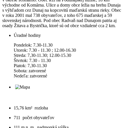
východne od Komárna. Ulice a domy obce ležia na brehu Dunaja
s výhľadom cez Dunaj na kopcovitú maďarskú stranu rieky. Obec
v roku 2001 mal 738 obyvateľov, z toho 675 maďarskej a 59
slovenskej národnosti. Pod obec Radvaň nad Dunajom patria aj
osady Žitava a Bystrička, ktoré sú od obce vzdialené cca 2 km.
Úradné hodiny
Pondelok: 7.30-11.30
Utorok: 7.30 - 11.30 ; 12.00-16.30
Streda: 7,30-11.30; 12.00-15.30
Štvrtok: 7.30 - 11.30
Piatok: 7,30-11.30
Sobota: zatvorené
Nedeľa: zatvorené
15,76 km²
rozloha
711
počet obyvateľov
111 m n. m.
nadmorská výška