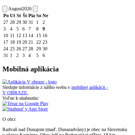
August
2026
Po
Ut
St
Št
Pia
So
Ne
27
28
29
30
31
1
2
3
4
5
6
7
8
9
10
11
12
13
14
15
16
17
18
19
20
21
22
23
24
25
26
27
28
29
30
31
1
2
3
4
5
6
Mobilná aplikácia
Sledujte informácie z nášho webu v
mobilnej aplikácii -
V OBRAZE.
Voľne k stiahnutiu:
O obci
Radvaň nad Dunajom (maď. Dunaradvány) je obec na Slovensku
v okrese Komárno. Obec leží na Podunajskej nížine, 18 km