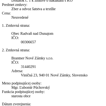
Dodatok č. 1 k zmluve o nakladaní s KO
Predmet zmluvy:
Zber a odvoz šatstva a textílie
Cena:
Neuvedené
1. Zmluvná strana:
Obec Radvaň nad Dunajom
IČO:
00306657
2. Zmluvná strana:
Brantner Nové Zámky s.r.o.
IČO:
31440291
Adresa:
Viničná 23, 940 01 Nové Zámky, Slovensko
Meno podpisujúcej osoby:
Mgr. Ľubomír Púchovský
Funkcia podpisujúcej osoby:
starosta obce
Dátum zverejnenia: